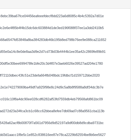
c8ebc39ba67fce04456eafeeefdecf8dd223a6d8085c4b4c5392a7d01e
3c2e6e4f85b4f4b15dc6dc603884d1de3ed196f088f37ee1a3dd2410b5
568a6547fd53848a8ba384283db46b195b8ed798b76ee9e088ca211652
bd55e0a14c8e0de8aa3d9e2d7cd73b03b4444b1ee35a42c2869fe89b91
00df5e30bee699478fe1bfe20c3d4f07e3aeb6026e39527ad204e1780
ff72110dbec43fc51e23defa664fb048bdc19fdbcf1d159712bbe2020
42e1e742279069ba49df7a925f98e8c24d9c5a8b8f9588a8df34dc3b7e
c016c10f8a4dc90ee028cdf6282af53fd7559db4eb79568afd861bc09
3ad272d23a34fca3cb1c68cc62bbea8efee7db69ad7c88a9561cba113b
e5428a62acf8b00870f7a561d7956d9d52197a9df00db8d9cdba9731bc
0dd3d1aacc1f8e5c1e852c838616ee87e78ca2229b82554be8b6ee5627