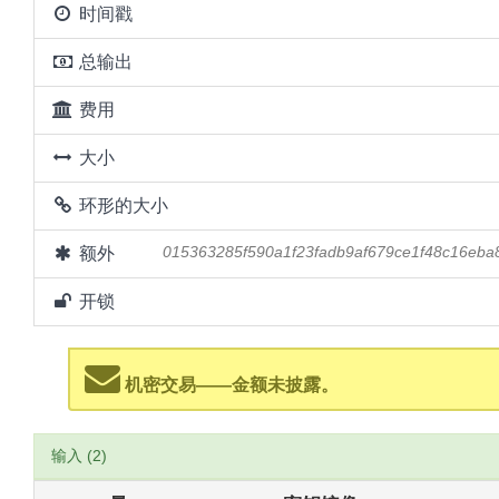
时间戳
总输出
费用
大小
环形的大小
额外
015363285f590a1f23fadb9af679ce1f48c16eba
开锁
机密交易——金额未披露。
输入 (2)