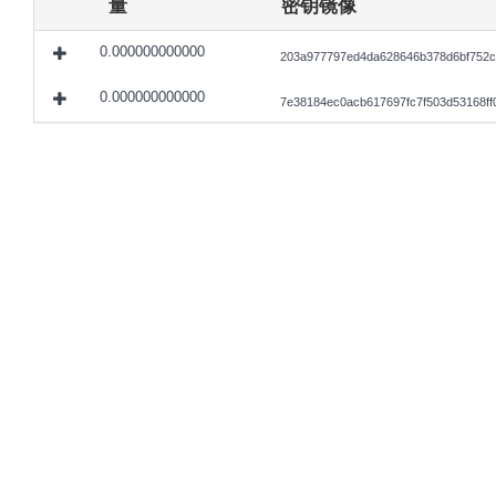
量
密钥镜像
0.000000000000
203a977797ed4da628646b378d6bf752c
0.000000000000
7e38184ec0acb617697fc7f503d53168ff