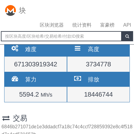
块
区块浏览器
统计资料
富豪榜
API
难度
高度
671303919342
3734778
算力
排放
5594.2
18446744
Mh/s
交易
6846b271071de1e3ddadcf7a18c74c4ccf728859392e8c4f518