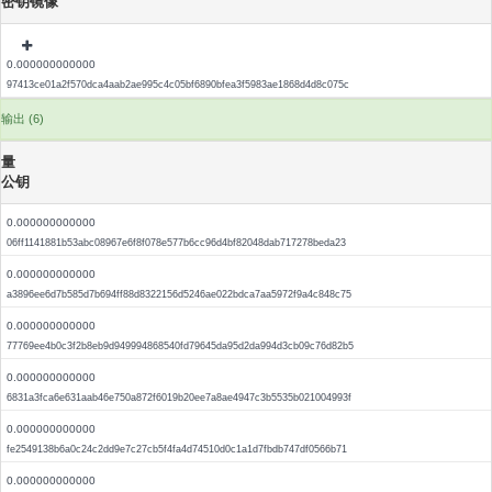
密钥镜像
0.000000000000
97413ce01a2f570dca4aab2ae995c4c05bf6890bfea3f5983ae1868d4d8c075c
输出 (6)
量
公钥
0.000000000000
06ff1141881b53abc08967e6f8f078e577b6cc96d4bf82048dab717278beda23
0.000000000000
a3896ee6d7b585d7b694ff88d8322156d5246ae022bdca7aa5972f9a4c848c75
0.000000000000
77769ee4b0c3f2b8eb9d949994868540fd79645da95d2da994d3cb09c76d82b5
0.000000000000
6831a3fca6e631aab46e750a872f6019b20ee7a8ae4947c3b5535b021004993f
0.000000000000
fe2549138b6a0c24c2dd9e7c27cb5f4fa4d74510d0c1a1d7fbdb747df0566b71
0.000000000000