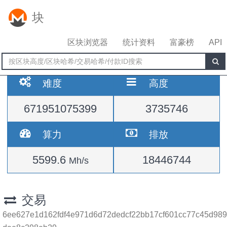
块
区块浏览器
统计资料
富豪榜
API
难度
高度
671951075399
3735746
算力
排放
5599.6
18446744
Mh/s
交易
6ee627e1d162fdf4e971d6d72dedcf22bb17cf601cc77c45d989