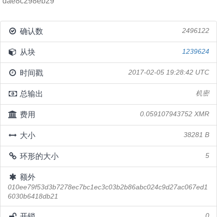
dae8c298eb29
确认数
2496122
从块
1239624
时间戳
2017-02-05 19:28:42 UTC
总输出
机密
费用
0.059107943752 XMR
大小
38281 B
环形的大小
5
额外
010ee79f53d3b7278ec7bc1ec3c03b2b86abc024c9d27ac067ed1
6030b6418db21
开锁
0