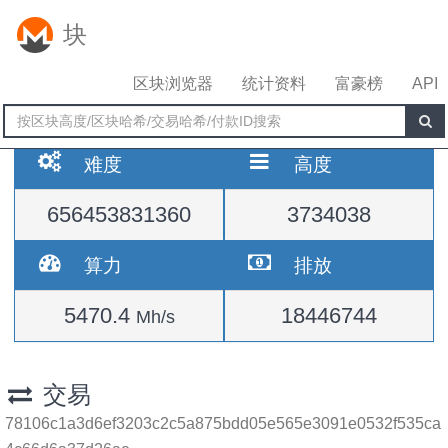
块
区块浏览器
统计资料
富豪榜
API
难度
高度
656453831360
3734038
算力
排放
5470.4
18446744
Mh/s
交易
78106c1a3d6ef3203c2c5a875bdd05e565e3091e0532f535ca