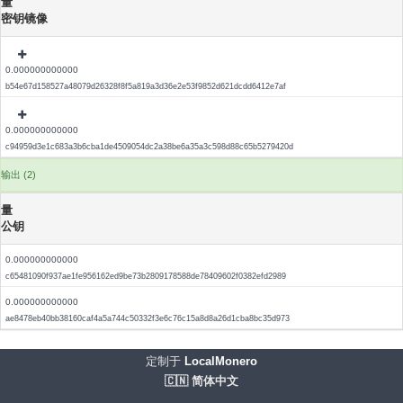
量
密钥镜像
0.000000000000
b54e67d158527a48079d26328f8f5a819a3d36e2e53f9852d621dcdd6412e7af
0.000000000000
c94959d3e1c683a3b6cba1de4509054dc2a38be6a35a3c598d88c65b5279420d
输出 (2)
量
公钥
0.000000000000
c65481090f937ae1fe956162ed9be73b2809178588de78409602f0382efd2989
0.000000000000
ae8478eb40bb38160caf4a5a744c50332f3e6c76c15a8d8a26d1cba8bc35d973
定制于
LocalMonero
🇨🇳 简体中文