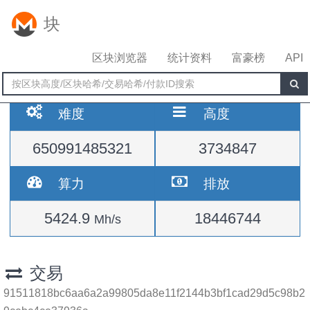
块
区块浏览器
统计资料
富豪榜
API
难度
高度
650991485321
3734847
算力
排放
5424.9
18446744
Mh/s
交易
91511818bc6aa6a2a99805da8e11f2144b3bf1cad29d5c98b2