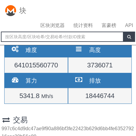
块
区块浏览器
统计资料
富豪榜
API
难度
高度
641015560770
3736071
算力
排放
5341.8
18446744
Mh/s
交易
997c6c4d9dc47ae9f90a886bf3fe22423b629d6bb4fe6352792