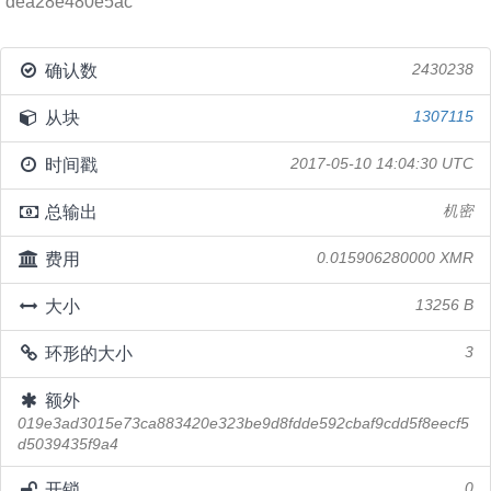
dea28e480e5ac
确认数
2430238
从块
1307115
时间戳
2017-05-10 14:04:30 UTC
总输出
机密
费用
0.015906280000 XMR
大小
13256 B
环形的大小
3
额外
019e3ad3015e73ca883420e323be9d8fdde592cbaf9cdd5f8eecf5
d5039435f9a4
开锁
0