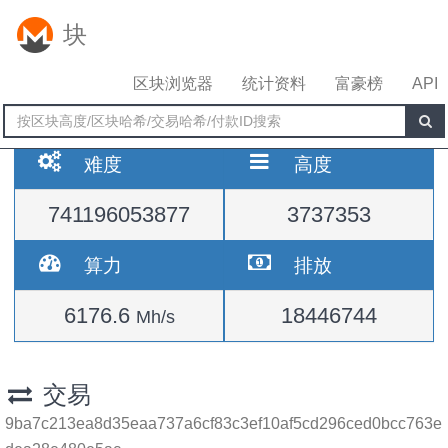
块
区块浏览器
统计资料
富豪榜
API
难度
高度
741196053877
3737353
算力
排放
6176.6
18446744
Mh/s
交易
9ba7c213ea8d35eaa737a6cf83c3ef10af5cd296ced0bcc763e