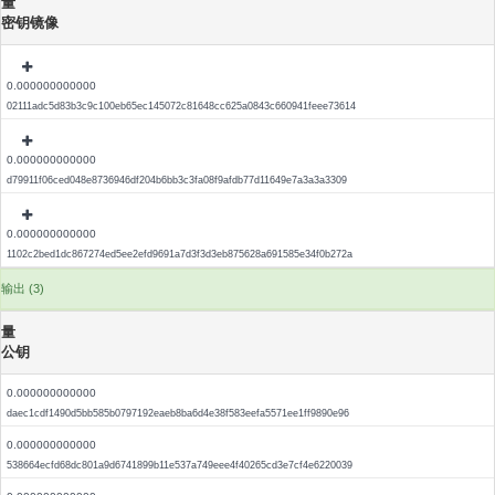
量
密钥镜像
0.000000000000
02111adc5d83b3c9c100eb65ec145072c81648cc625a0843c660941feee73614
0.000000000000
d79911f06ced048e8736946df204b6bb3c3fa08f9afdb77d11649e7a3a3a3309
0.000000000000
1102c2bed1dc867274ed5ee2efd9691a7d3f3d3eb875628a691585e34f0b272a
输出 (3)
量
公钥
0.000000000000
daec1cdf1490d5bb585b0797192eaeb8ba6d4e38f583eefa5571ee1ff9890e96
0.000000000000
538664ecfd68dc801a9d6741899b11e537a749eee4f40265cd3e7cf4e6220039