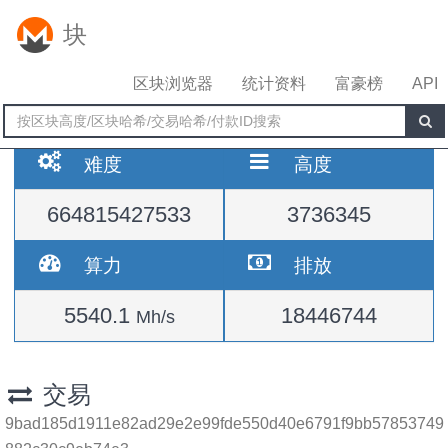
块
区块浏览器
统计资料
富豪榜
API
难度
高度
664815427533
3736345
算力
排放
5540.1
18446744
Mh/s
交易
9bad185d1911e82ad29e2e99fde550d40e6791f9bb57853749