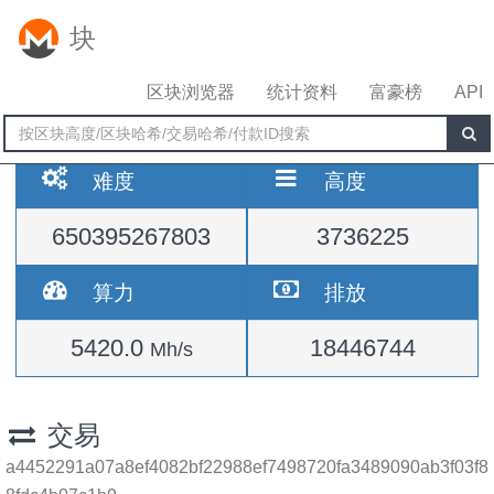
块
区块浏览器
统计资料
富豪榜
API
难度
高度
650395267803
3736225
算力
排放
5420.0
18446744
Mh/s
交易
a4452291a07a8ef4082bf22988ef7498720fa3489090ab3f03f8