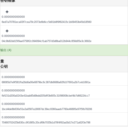
密钥镜像
0.000000000000
6ed7a70781eca03f7cea79c2073e6b6cc5d01b8f9f82415c1b09453b45d18560
0.000000000000
04c9b82dd15f9ae0758f2c094094cf1ab757d3d8ba012b944c858d05e3c3692e
输出 (4)
量
公钥
0.000000000000
68065d7e9f581ffa2bb8a00e6879bc6c387db6688a92fb1f7691a2b7ceb1691a
0.000000000000
fbf151d200a0243e41bab85d9bdd205dff3b605c31f98008cbef4b7d66224cc7
0.000000000000
1bcd4de8b630e51e2a0587a18067dc39ec8360aaeb7760e46895e97f5fb78206
0.000000000000
70460702425b630cc9f1685c20cdf9b7035b1d78f4f92ad3d17e271a62f3e798