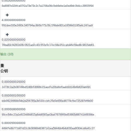
0.003000000000
9a9087e32bfca07f2a73e73c2c7a1706a36c0eb9ebe1a0ed9dc0b4cc29835f94
4.000000000000
ff91dee335e2493c340794ac8b5b775cf8c1f9bde801a1859b61195a4c247aa9
0.020000000000
76ba83cf4281b08c0621ad2c40c653e5c17ec94e351cab44fe59ed8c9815dd61
输出 (10)
量
公钥
0.000000020000
1473fc2a2b08749bdf248b53668b1f1aed7a30b4feffaafd2d149d9df20ab091
0.000000100000
b4e9923f884b54b2d256785a3b530ccbfc25d3e656e48779cfbe725297bf6b00
0.000008000000
90ce3dbc23a1e815448d815a8dd8565ae3baf76788f0bd53663d86741b89396e
0.000050000000
44947e8b771b87d22c9b36989d6387141ea5944bb4b4d030aa9f304cd4a41c27