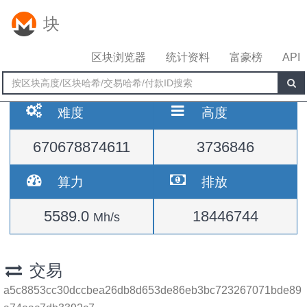
块
区块浏览器
统计资料
富豪榜
API
难度
高度
670678874611
3736846
算力
排放
5589.0
18446744
Mh/s
交易
a5c8853cc30dccbea26db8d653de86eb3bc723267071bde89