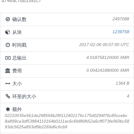
a74eac7db3392c7
确认数
2497088
从块
1239758
时间戳
2017-02-06 00:07:00 UTC
总输出
4.018758120000 XMR
费用
0.004241880000 XMR
大小
1364 B
环形的大小
4
额外
02210035e561de298594b28f112402176c175d0294f76c85ccebc
8a899ca3df53884110164b0111ac6c6fd86fb52a6cff073fe060bc58
93dc5625a893df9b2269d6c6cb9