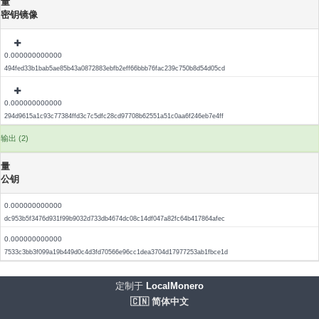
量
密钥镜像
0.000000000000
494fed33b1bab5ae85b43a0872883ebfb2eff66bbb76fac239c750b8d54d05cd
0.000000000000
294d9615a1c93c77384ffd3c7c5dfc28cd97708b62551a51c0aa6f246eb7e4ff
输出 (2)
量
公钥
0.000000000000
dc953b5f3476d931f99b9032d733db4674dc08c14df047a82fc64b417864afec
0.000000000000
7533c3bb3f099a19b449d0c4d3fd70566e96cc1dea3704d17977253ab1fbce1d
定制于
LocalMonero
🇨🇳 简体中文