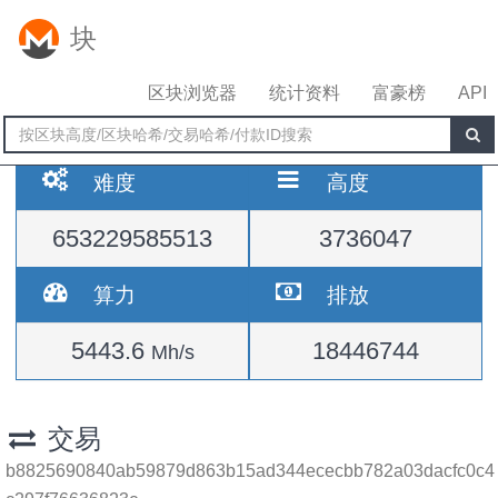
块
区块浏览器
统计资料
富豪榜
API
难度
高度
653229585513
3736047
算力
排放
5443.6
18446744
Mh/s
交易
b8825690840ab59879d863b15ad344ececbb782a03dacfc0c4