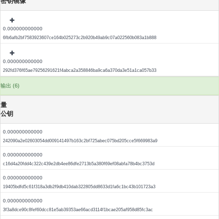
密钥镜像
0.000000000000
6fb6afb2bf7583923607ce164b025273c2b920b49ab9c07a022560b083a1b888
0.000000000000
292fd376f65ae79256291621f4abca2a358846ba9ca6a370da3e51a1ca057b33
输出 (6)
量
公钥
0.000000000000
242090a2e02603054dd009141497b163c2bf725abec075bd205cce5f669983a9
0.000000000000
c16d4a20fdd4c322c439e2db4ee86dfe2713b5a380f69ef08abfa78b4bc3753d
0.000000000000
19405bdfd5c61f318a3db2f9db410dab322805dd8633d1fa6c1bc43b101723a3
0.000000000000
3f3a8dce90c8fef60dcc81e5ab39353ae66acd3114f1bcae205af958d85fc3ac