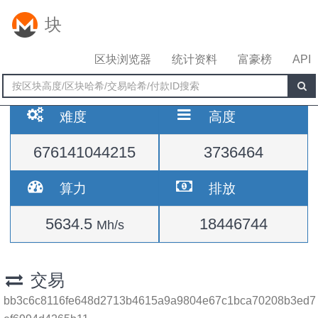
块
区块浏览器
统计资料
富豪榜
API
难度
高度
676141044215
3736464
算力
排放
5634.5
18446744
Mh/s
交易
bb3c6c8116fe648d2713b4615a9a9804e67c1bca70208b3ed7