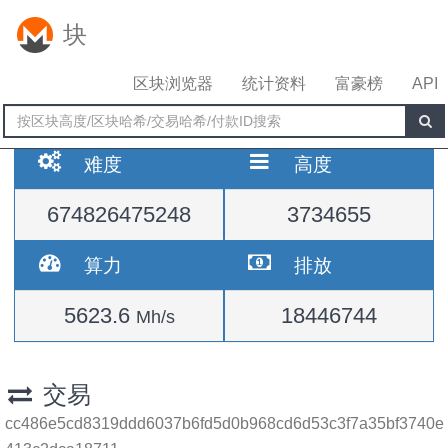
块
区块浏览器
统计资料
富豪榜
API
难度
高度
674826475248
3734655
算力
排放
5623.6
18446744
Mh/s
交易
cc486e5cd8319ddd6037b6fd5d0b968cd6d53c3f7a35bf3740e