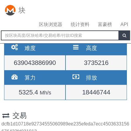
块
区块浏览器
统计资料
富豪榜
API
难度
高度
639043886990
3735216
算力
排放
5325.4
18446744
Mh/s
交易
dcfb1d10718e92734555060989ee235efeda7ecc4503633156