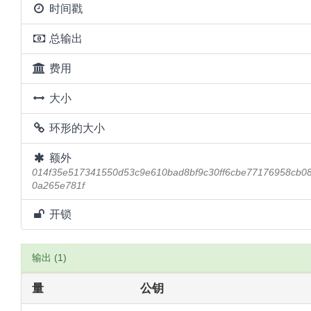
时间戳
总输出
费用
大小
环形的大小
额外
014f35e517341550d53c9e610bad8bf9c30ff6cbe77176958cb
0a265e781f
开锁
输出 (1)
量
公钥