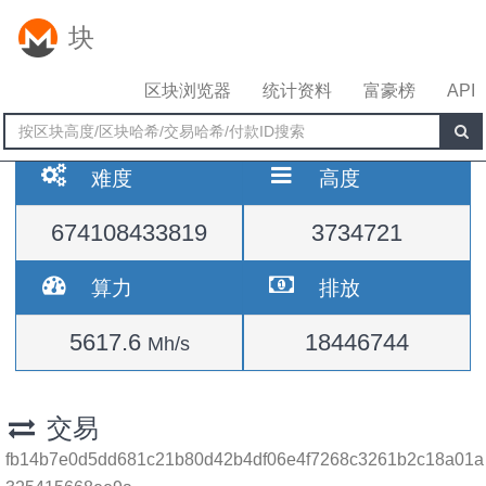
块
区块浏览器
统计资料
富豪榜
API
难度
高度
674108433819
3734721
算力
排放
5617.6
18446744
Mh/s
交易
fb14b7e0d5dd681c21b80d42b4df06e4f7268c3261b2c18a01a