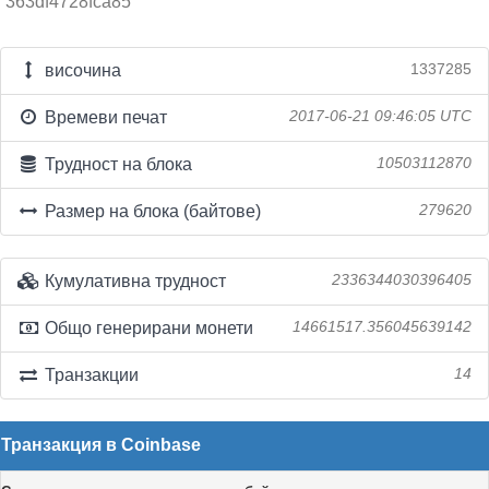
363df4728fca85
височина
1337285
Времеви печат
2017-06-21 09:46:05 UTC
Трудност на блока
10503112870
Размер на блока (байтове)
279620
Кумулативна трудност
2336344030396405
Общо генерирани монети
14661517.356045639142
Транзакции
14
Транзакция в Coinbase