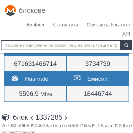
блокове
Explorer
Статистики
Списък на богатите
API
Трудност
височина
671631466714
3734739
Hashrate
Емисии
5596.9
18446744
Mh/s
блок
1337285
2e7d80a9fb80504638acbda7ce4660794bd5c26aacc922d6cd