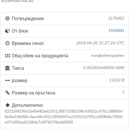
e2de4bbf56cad
Потвърждения
2176452
От блок
1559981
Времеви печат
2018-04-26 22:27:24 UTC
Общ обем на продукцията
конфиденциален
Такса
0.002455440000 XMR
размер
13224 B
Размер на пръстена
7
Допълнително
022100036e1b45442eb22012887155b208c43922c476c18880ef
8e8a034d5bc3ace9e30113956947e222021d7851cbf5fb9a7999c
e97c85bad22dbfa7c9f76078a4d9955