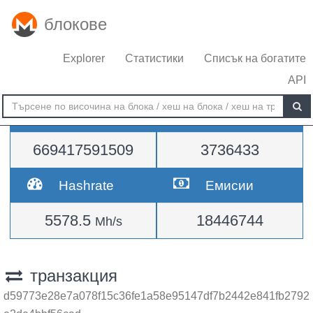
блокове
Explorer
Статистики
Списък на богатите
API
Трудност
височина
669417591509
3736433
Hashrate
Емисии
5578.5
18446744
Mh/s
транзакция
d59773e28e7a078f15c36fe1a58e95147df7b2442e841fb2792