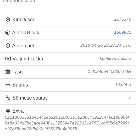
e2de4bbf56cad
Kinnitused
2175376
Alates Block
1559981
Ajatempel
2018-04-26 22:27:24 UTC
Väljund kokku
konfidentsiaalne
Tasu
0.002455440000 XMR
Suurus
13224 B
Sõrmuse suurus
7
Extra
022100036e1b45442eb22012887155b208c43922c476c18880ef
8e8a034d5bc3ace9e30113956947e222021d7851cbf5fb9a7999c
e97c85bad22dbfa7c9f76078a4d9955