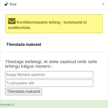
Ava
0
Konfidentsiaalne tehing - summasid ei
avalikustata.
Tõendada makseid
Tõestage kellelegi, et olete saatnud neile selle
tehingu käigus monero.:
Sisendid (1)