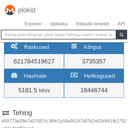
plokid
Explorer
statistika
Rikkalik nimekiri
API
Raskused
Kõrgus
621784519627
3735357
Hashrate
Heitkogused
5181.5
18446744
Mh/s
Tehing
d59773e28e7a078f15c36fe1a58e95147df7b2442e841fb2792