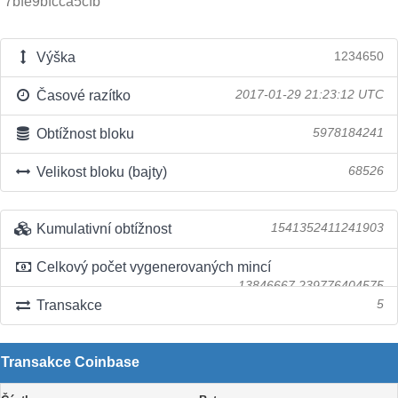
7bfe9bfcca5cfb
Výška
1234650
Časové razítko
2017-01-29 21:23:12 UTC
Obtížnost bloku
5978184241
Velikost bloku (bajty)
68526
Kumulativní obtížnost
1541352411241903
Celkový počet vygenerovaných mincí
13846667.239776404575
Transakce
5
Transakce Coinbase