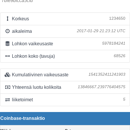
7bfe9bfcca5cfb
Korkeus
1234650
aikaleima
2017-01-29 21:23:12 UTC
Lohkon vaikeusaste
5978184241
Lohkon koko (tavuja)
68526
Kumulatiivinen vaikeusaste
1541352411241903
Yhteensä luotu kolikoita
13846667.239776404575
liiketoimet
5
Coinbase-transaktio