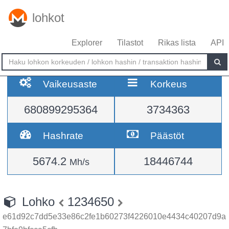
lohkot
Explorer
Tilastot
Rikas lista
API
Vaikeusaste
Korkeus
680899295364
3734363
Hashrate
Päästöt
5674.2
18446744
Mh/s
Lohko
1234650
e61d92c7dd5e33e86c2fe1b60273f4226010e4434c40207d9a