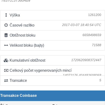
7837cc575604b9
Výška
1261200
Časové razítko
2017-03-07 18:40:54 UTC
Obtížnost bloku
6658498659
Velikost bloku (bajty)
71588
Kumulativní obtížnost
1720620908372447
Celkový počet vygenerovaných mincí
14072176.404482698068
Transakce
5
Transakce Coinbase