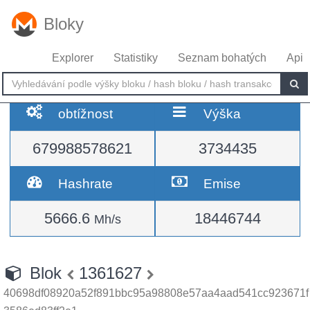
Bloky
Explorer
Statistiky
Seznam bohatých
Api
obtížnost
Výška
679988578621
3734435
Hashrate
Emise
5666.6
18446744
Mh/s
Blok
1361627
40698df08920a52f891bbc95a98808e57aa4aad541cc923671f