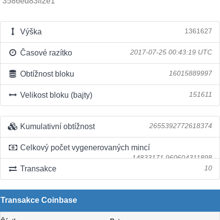
3586ed83ff2e1
Výška
1361627
Časové razítko
2017-07-25 00:43:19 UTC
Obtížnost bloku
16015889997
Velikost bloku (bajty)
151611
Kumulativní obtížnost
2655392772618374
Celkový počet vygenerovaných mincí
14833171.960604311898
Transakce
10
Transakce Coinbase