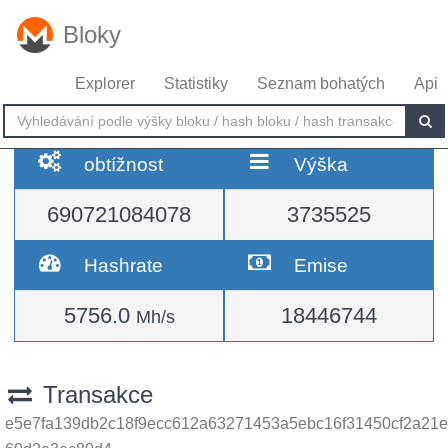
Bloky
Explorer
Statistiky
Seznam bohatých
Api
obtížnost
Výška
690721084078
3735525
Hashrate
Emise
5756.0
18446744
Mh/s
Transakce
e5e7fa139db2c18f9ecc612a63271453a5ebc16f31450cf2a21e