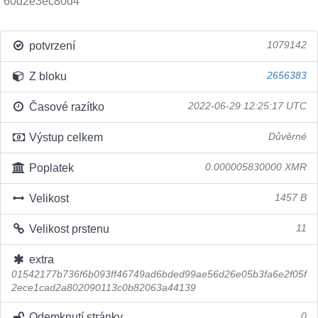
60d2e3ec80d4
potvrzení
1079142
Z bloku
2656383
Časové razítko
2022-06-29 12:25:17 UTC
Výstup celkem
Důvěrné
Poplatek
0.000005830000 XMR
Velikost
1457 B
Velikost prstenu
11
extra
01542177b736f6b093ff46749ad6bded99ae56d26e05b3fa6e2f05f
2ece1cad2a802090113c0b82063a44139
Odemknutí stránky
0