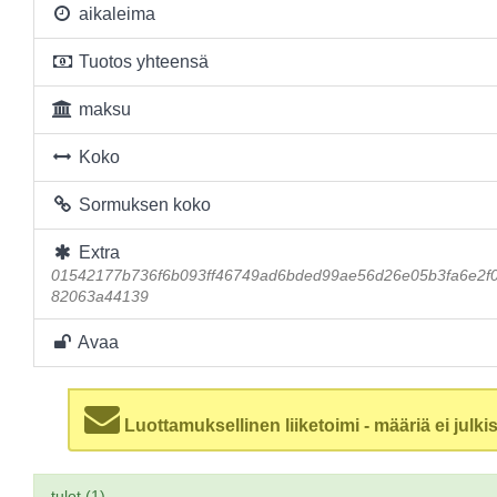
aikaleima
Tuotos yhteensä
maksu
Koko
Sormuksen koko
Extra
01542177b736f6b093ff46749ad6bded99ae56d26e05b3fa6e2f
82063a44139
Avaa
Luottamuksellinen liiketoimi - määriä ei julkis
tulot (1)