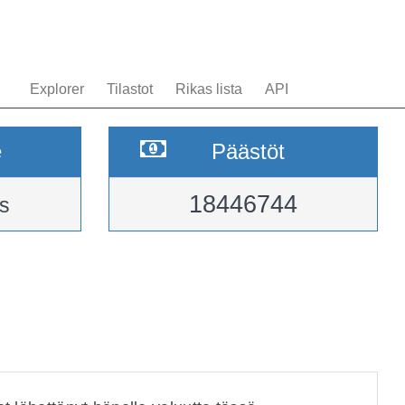
Explorer
Tilastot
Rikas lista
API
e
Päästöt
18446744
s