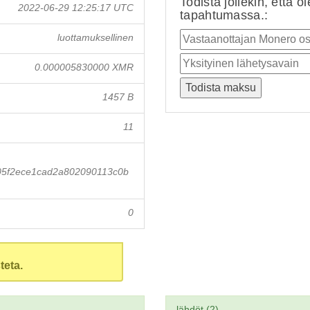
Todista jollekin, että o
2022-06-29 12:25:17 UTC
tapahtumassa.:
luottamuksellinen
0.000005830000 XMR
1457 B
11
05f2ece1cad2a802090113c0b
0
teta.
lähdöt (2)