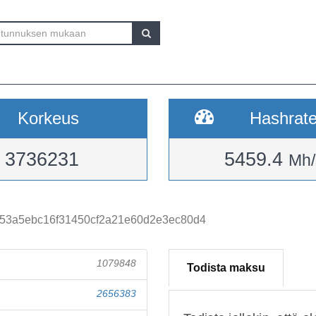
Korkeus
Hashrat
3736231
5459.4
Mh/
53a5ebc16f31450cf2a21e60d2e3ec80d4
1079848
Todista maksu
2656383