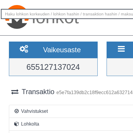
lohkot
Vaikeusaste
655127137024
Transaktio
e5e7fa139db2c18f9ecc612a632714
Vahvistukset
Lohkolta