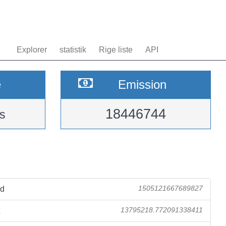
Explorer
statistik
Rige liste
API
e
Emission
18446744
s
ad
1505121667689827
13795218.772091338411