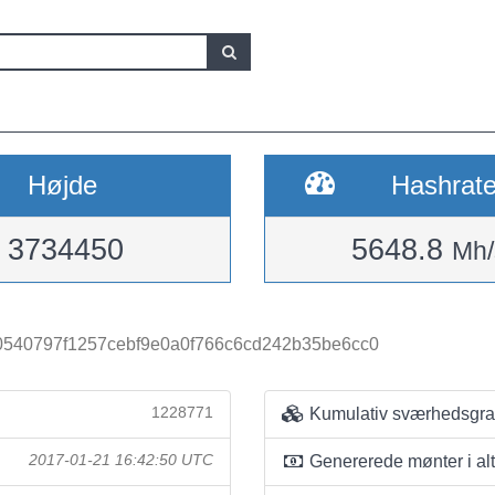
Højde
Hashrat
3734450
5648.8
Mh/
80540797f1257cebf9e0a0f766c6cd242b35be6cc0
1228771
Kumulativ sværhedsgr
2017-01-21 16:42:50 UTC
Genererede mønter i alt