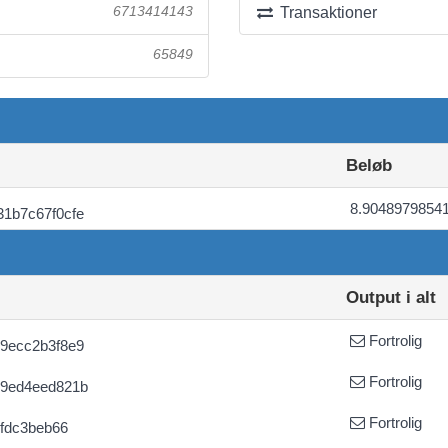
6713414143
Transaktioner
65849
Beløb
8.9048979854
1b7c67f0cfe
Output i alt
Fortrolig
9ecc2b3f8e9
Fortrolig
89ed4eed821b
Fortrolig
3fdc3beb66