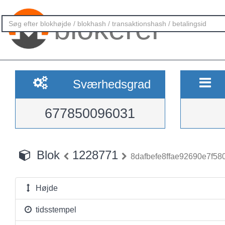
blokerer
Sværhedsgrad
677850096031
Blok
1228771
8dafbefe8ffae92690e7f5
Højde
tidsstempel