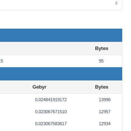
5
Bytes
15
95
Gebyr
Bytes
0.024841919172
13996
0.023067671510
12957
0.023067583617
12934