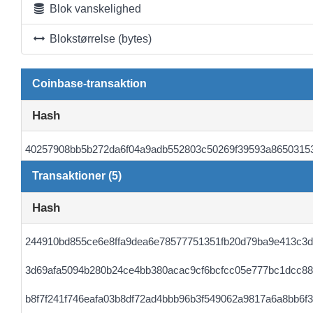
Blok vanskelighed
Blokstørrelse (bytes)
Coinbase-transaktion
Hash
40257908bb5b272da6f04a9adb552803c50269f39593a86503153
Transaktioner (5)
Hash
244910bd855ce6e8ffa9dea6e78577751351fb20d79ba9e413c3d
3d69afa5094b280b24ce4bb380acac9cf6bcfcc05e777bc1dcc8
b8f7f241f746eafa03b8df72ad4bbb96b3f549062a9817a6a8bb6f