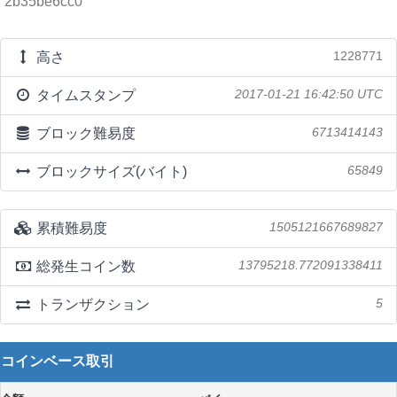
2b35be6cc0
高さ
1228771
タイムスタンプ
2017-01-21 16:42:50 UTC
ブロック難易度
6713414143
ブロックサイズ(バイト)
65849
累積難易度
1505121667689827
総発生コイン数
13795218.772091338411
トランザクション
5
コインベース取引