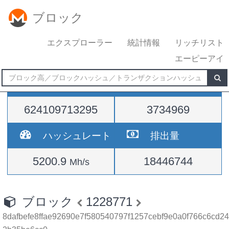
ブロック
エクスプローラー
統計情報
リッチリスト
エーピーアイ
難易度
高さ
624109713295
3734969
ハッシュレート
排出量
5200.9
18446744
Mh/s
ブロック
1228771
8dafbefe8ffae92690e7f580540797f1257cebf9e0a0f766c6cd24