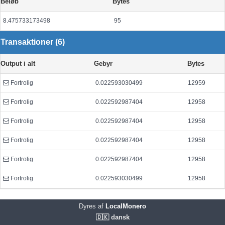
Beløb
Bytes
8.475733173498
95
Transaktioner (6)
Output i alt
Gebyr
Bytes
Fortrolig
0.022593030499
12959
Fortrolig
0.022592987404
12958
Fortrolig
0.022592987404
12958
Fortrolig
0.022592987404
12958
Fortrolig
0.022592987404
12958
Fortrolig
0.022593030499
12958
Dyres af
LocalMonero
🇩🇰 dansk