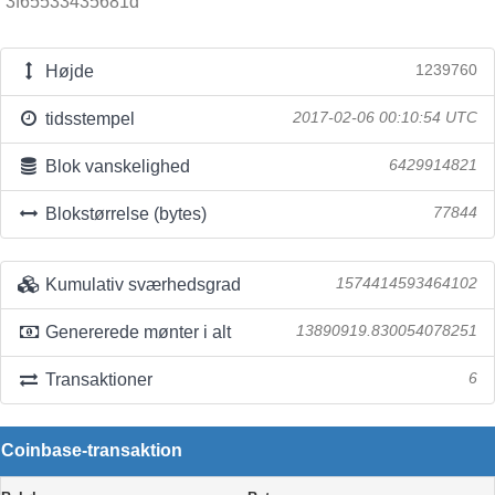
3f65533435681d
Højde
1239760
tidsstempel
2017-02-06 00:10:54 UTC
Blok vanskelighed
6429914821
Blokstørrelse (bytes)
77844
Kumulativ sværhedsgrad
1574414593464102
Genererede mønter i alt
13890919.830054078251
Transaktioner
6
Coinbase-transaktion