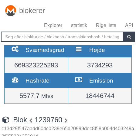
blokerer
Explorer
statistik
Rige liste
API
Sværhedsgrad
Højde
669323225293
3734293
Hashrate
Emission
5577.7
18446744
Mh/s
Blok
1239760
c13d29f547aadd604c0239e65d20999dec8f58b004d403249a