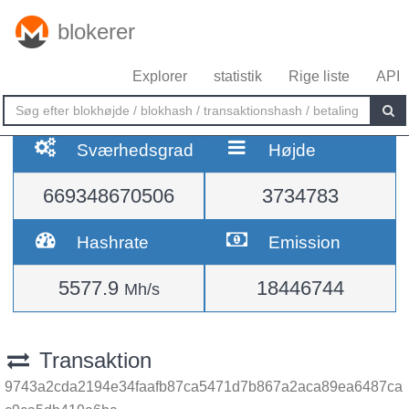
blokerer
Explorer
statistik
Rige liste
API
Sværhedsgrad
Højde
669348670506
3734783
Hashrate
Emission
5577.9
18446744
Mh/s
Transaktion
9743a2cda2194e34faafb87ca5471d7b867a2aca89ea6487ca