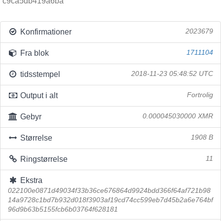
c9ca5db419a6ba
Konfirmationer
2023679
Fra blok
1711104
tidsstempel
2018-11-23 05:48:52 UTC
Output i alt
Fortrolig
Gebyr
0.000045030000 XMR
Størrelse
1908 B
Ringstørrelse
11
Ekstra
022100e0871d49034f33b36ce676864d9924bdd366f64af721b98
14a9728c1bd7b932d018f3903af19cd74cc599eb7d45b2a6e764bf
96d9b63b5155fcb6b03764f628181