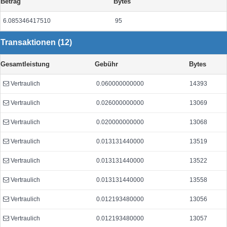
Betrag
Bytes
6.085346417510
95
Transaktionen (12)
Gesamtleistung
Gebühr
Bytes
Vertraulich
0.060000000000
14393
Vertraulich
0.026000000000
13069
Vertraulich
0.020000000000
13068
Vertraulich
0.013131440000
13519
Vertraulich
0.013131440000
13522
Vertraulich
0.013131440000
13558
Vertraulich
0.012193480000
13056
Vertraulich
0.012193480000
13057