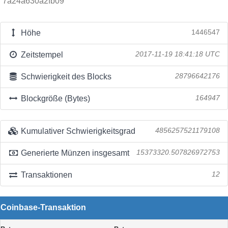
7a24a630a2fb09
Höhe
1446547
Zeitstempel
2017-11-19 18:41:18 UTC
Schwierigkeit des Blocks
28796642176
Blockgröße (Bytes)
164947
Kumulativer Schwierigkeitsgrad
4856257521179108
Generierte Münzen insgesamt
15373320.507826972753
Transaktionen
12
Coinbase-Transaktion