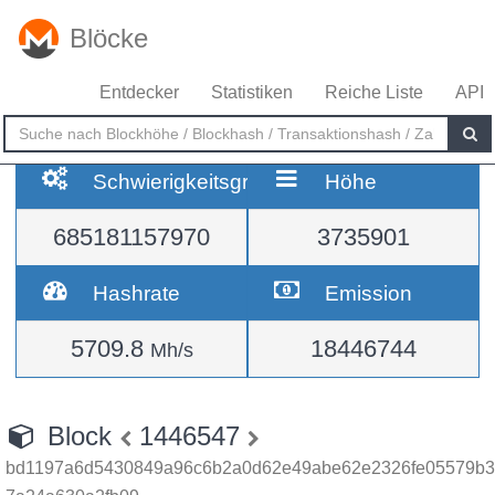
Blöcke
Entdecker
Statistiken
Reiche Liste
API
Schwierigkeitsgrad
Höhe
685181157970
3735901
Hashrate
Emission
5709.8
18446744
Mh/s
Block
1446547
bd1197a6d5430849a96c6b2a0d62e49abe62e2326fe05579b3