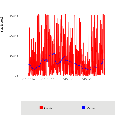
300kB
Size (bytes)
200kB
100kB
0B
3734616
3734877
3735138
3735399
…
Größe
Median