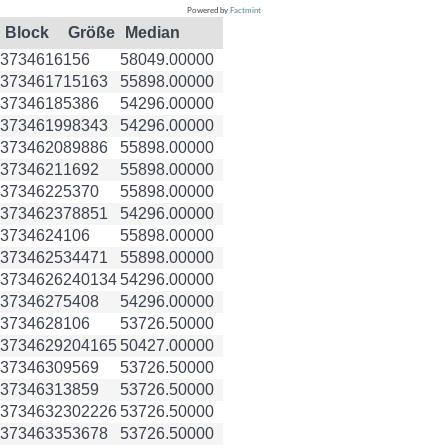
Powered by
Factmint
Block
Größe
Median
3734616
156
58049.00000
3734617
15163
55898.00000
3734618
5386
54296.00000
3734619
98343
54296.00000
3734620
89886
55898.00000
3734621
1692
55898.00000
3734622
5370
55898.00000
3734623
78851
54296.00000
3734624
106
55898.00000
3734625
34471
55898.00000
3734626
240134
54296.00000
3734627
5408
54296.00000
3734628
106
53726.50000
3734629
204165
50427.00000
3734630
9569
53726.50000
3734631
3859
53726.50000
3734632
302226
53726.50000
3734633
53678
53726.50000