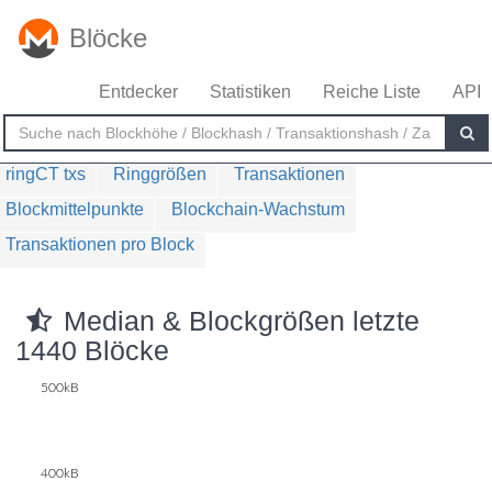
Blöcke
Entdecker
Statistiken
Reiche Liste
API
ringCT txs
Ringgrößen
Transaktionen
Blockmittelpunkte
Blockchain-Wachstum
Transaktionen pro Block
Median & Blockgrößen letzte
1440 Blöcke
500kB
400kB