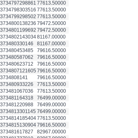
3734797
298861
77613.50000
3734798
303516
77613.50000
3734799
298502
77613.50000
3734800
138236
79472.50000
3734801
199692
79472.50000
3734802
143034
81167.00000
3734803
30146
81167.00000
3734804
53485
79616.50000
3734805
87062
79616.50000
3734806
23712
79616.50000
3734807
121605
79616.50000
3734808
141
79616.50000
3734809
33226
77613.50000
3734810
67036
77613.50000
3734811
64318
76499.00000
3734812
20988
76499.00000
3734813
301145
76499.00000
3734814
185404
77613.50000
3734815
130904
79616.50000
3734816
17827
82967.00000