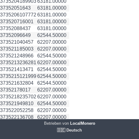
3735204
189903
63181.00000
3735205
1643
63181.00000
3735206
107772
63181.00000
3735207
16001
63181.00000
3735208
8437
63181.00000
3735209
6649
62544.50000
3735210
40457
62207.00000
3735211
85003
62207.00000
3735212
48966
62544.50000
3735213
236281
62207.00000
3735214
13471
62544.50000
3735215
121999
62544.50000
3735216
32804
62544.50000
3735217
8017
62207.00000
3735218
235702
62207.00000
3735219
49810
62544.50000
3735220
52258
62207.00000
3735221
36708
62207.00000
Betrieben von
LocalMonero
3735222
73334
62207.00000
🇩🇪 Deutsch
3735223
297761
62544.50000
3735224
288376
62544.50000