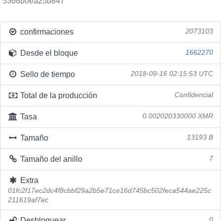
5368b0ea25b847
confirmaciones
2073103
Desde el bloque
1662270
Sello de tiempo
2018-09-16 02:15:53 UTC
Total de la producción
Confidencial
Tasa
0.002020330000 XMR
Tamaño
13193 B
Tamaño del anillo
7
Extra
01fc2f17ec2dc4f8cbbf29a2b5e71ce16d745bc502feca544ae225c
211619af7ec
Desbloquear
0