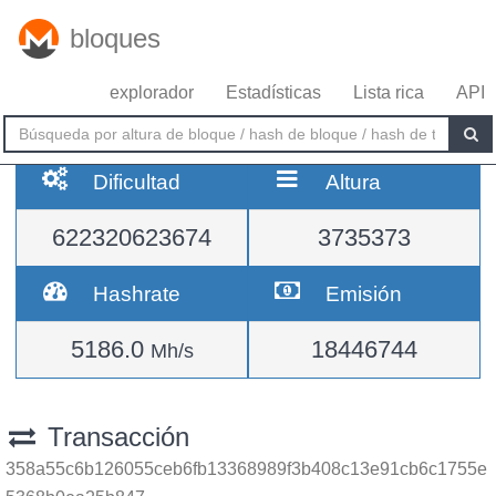
bloques
explorador
Estadísticas
Lista rica
API
Dificultad
Altura
622320623674
3735373
Hashrate
Emisión
5186.0
18446744
Mh/s
Transacción
358a55c6b126055ceb6fb13368989f3b408c13e91cb6c1755e