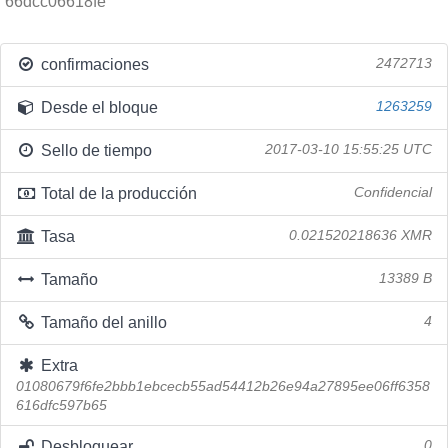
66dcc06618fe
confirmaciones
2472713
Desde el bloque
1263259
Sello de tiempo
2017-03-10 15:55:25 UTC
Total de la producción
Confidencial
Tasa
0.021520218636 XMR
Tamaño
13389 B
Tamaño del anillo
4
Extra
01080679f6fe2bbb1ebcecb55ad54412b26e94a27895ee06ff6358
616dfc597b65
Desbloquear
0