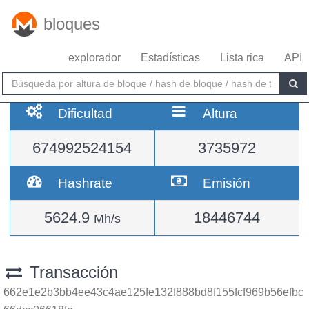
bloques
explorador
Estadísticas
Lista rica
API
Dificultad
Altura
674992524154
3735972
Hashrate
Emisión
5624.9
18446744
Mh/s
Transacción
662e1e2b3bb4ee43c4ae125fe132f888bd8f155fcf969b56efbc