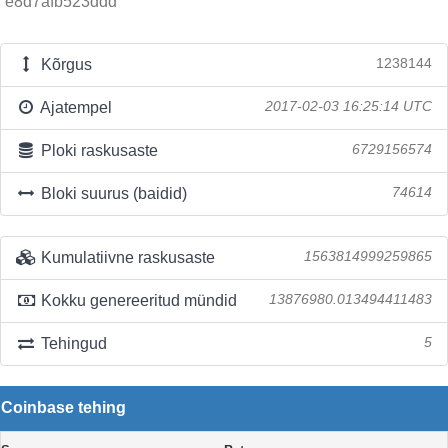
e8d7afb523ddd
Kõrgus
1238144
Ajatempel
2017-02-03 16:25:14 UTC
Ploki raskusaste
6729156574
Bloki suurus (baidid)
74614
Kumulatiivne raskusaste
1563814999259865
Kokku genereeritud mündid
13876980.013494411483
Tehingud
5
Coinbase tehing