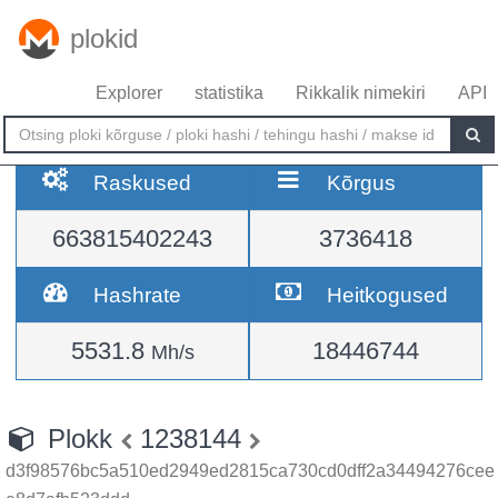
plokid
Explorer
statistika
Rikkalik nimekiri
API
Raskused
Kõrgus
663815402243
3736418
Hashrate
Heitkogused
5531.8
18446744
Mh/s
Plokk
1238144
d3f98576bc5a510ed2949ed2815ca730cd0dff2a34494276cee