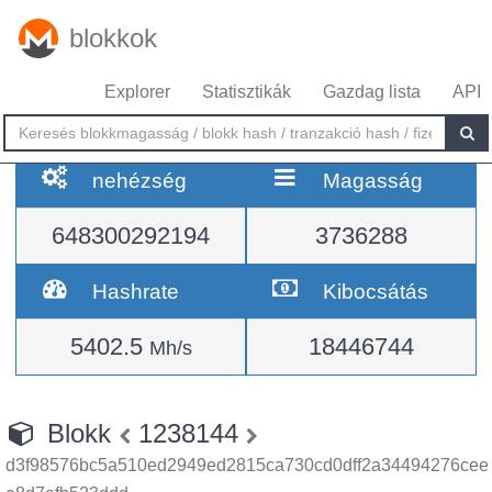
blokkok
Explorer
Statisztikák
Gazdag lista
API
nehézség
Magasság
648300292194
3736288
Hashrate
Kibocsátás
5402.5
18446744
Mh/s
Blokk
1238144
d3f98576bc5a510ed2949ed2815ca730cd0dff2a34494276cee