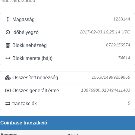
e8d7afb523ddd
Magasság
1238144
Időbélyegző
2017-02-03 16:25:14 UTC
Blokk nehézség
6729156574
Blokk mérete (bájt)
74614
Összesített nehézség
1563814999259865
Összes generált érme
13876980.013494411483
tranzakciók
5
Coinbase tranzakció