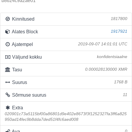
b8624c9a2ae01
Kinnitused
1817800
Alates Block
1917921
Ajatempel
2019-09-07 14:01:01 UTC
Väljund kokku
konfidentsiaalne
Tasu
0.000028130000 XMR
Suurus
1768 B
Sõrmuse suurus
11
Extra
020901c73a5115bf00a86801d9e402e8673f3f1252327fa3ff6a825
950ad14fec9b8dda7ded51f4fc6aed008
Ava
0