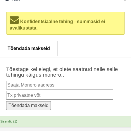
Konfidentsiaalne tehing - summasid ei
avalikustata.
Tõendada makseid
Tõestage kellelegi, et olete saatnud neile selle
tehingu käigus monero.:
Sisendid (1)