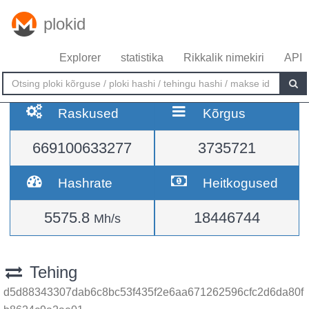
plokid
Explorer
statistika
Rikkalik nimekiri
API
Raskused
Kõrgus
669100633277
3735721
Hashrate
Heitkogused
5575.8
18446744
Mh/s
Tehing
d5d88343307dab6c8bc53f435f2e6aa671262596cfc2d6da80f