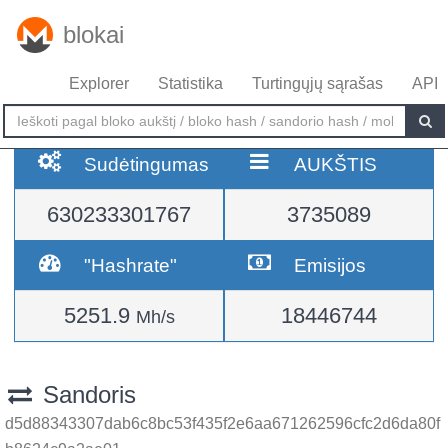
blokai
Explorer
Statistika
Turtingųjų sąrašas
API
Sudėtingumas
AUKŠTIS
630233301767
3735089
"Hashrate"
Emisijos
5251.9
18446744
Mh/s
Sandoris
d5d88343307dab6c8bc53f435f2e6aa671262596cfc2d6da80f