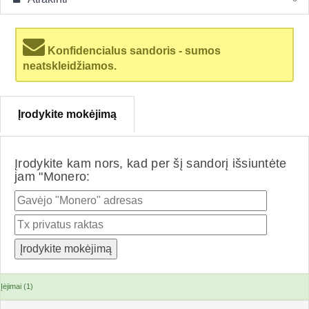
Konfidencialus sandoris - sumos
neatskleidžiamos.
Įrodykite mokėjimą
Įrodykite kam nors, kad per šį sandorį išsiuntėte
jam "Monero:
Įėjimai (1)