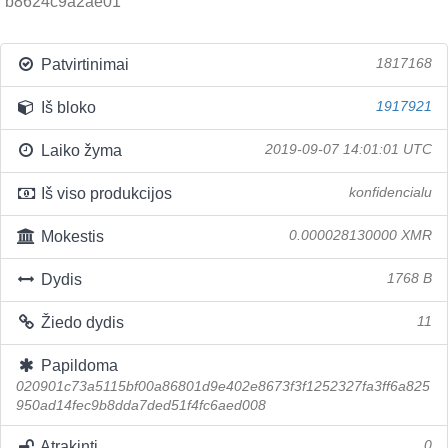
b8624c9a2ae01
Patvirtinimai
1817168
Iš bloko
1917921
Laiko žyma
2019-09-07 14:01:01 UTC
Iš viso produkcijos
konfidencialu
Mokestis
0.000028130000 XMR
Dydis
1768 B
Žiedo dydis
11
Papildoma
020901c73a5115bf00a86801d9e402e8673f3f1252327fa3ff6a825
950ad14fec9b8dda7ded51f4fc6aed008
Atrakinti
0