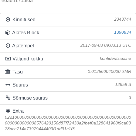
e63641753f6a
Kinnitused
2343744
Alates Block
1390834
Ajatempel
2017-09-03 09:03:13 UTC
Väljund kokku
konfidentsiaalne
Tasu
0.013560040000 XMR
Suurus
12959 B
Sõrmuse suurus
3
Extra
0221000000000000000000000000000000000000000000000000
0000000000008576420156d87f72430a2fbef0a328641960f9ca03
78ace714a73979444403f1dd91c1f3