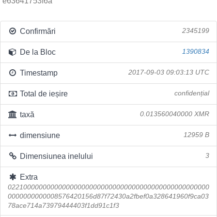
e63641753f6a
Confirmări
2345199
De la Bloc
1390834
Timestamp
2017-09-03 09:03:13 UTC
Total de ieșire
confidențial
taxă
0.013560040000 XMR
dimensiune
12959 B
Dimensiunea inelului
3
Extra
0221000000000000000000000000000000000000000000000000
0000000000008576420156d87f72430a2fbef0a328641960f9ca03
78ace714a73979444403f1dd91c1f3