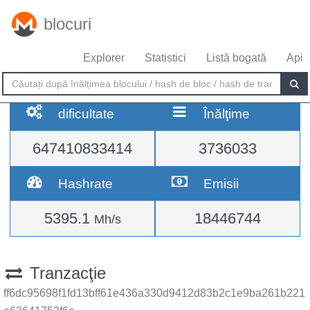
blocuri
Explorer
Statistici
Listă bogată
Api
dificultate
Înălţime
647410833414
3736033
Hashrate
Emisii
5395.1
18446744
Mh/s
Tranzacţie
ff6dc95698f1fd13bff61e436a330d9412d83b2c1e9ba261b221