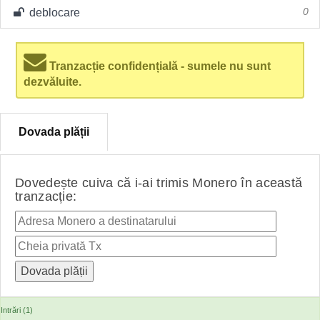
deblocare
0
Tranzacție confidențială - sumele nu sunt
dezvăluite.
Dovada plății
Dovedește cuiva că i-ai trimis Monero în această
tranzacție:
Intrări (1)