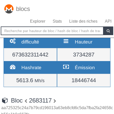
blocs
Explorer
Stats
Liste des riches
API
difficulté
Hauteur
673632311442
3734287
Hashrate
Émission
5613.6
18446744
Mh/s
Bloc
2683117
aa725325c24a7b79cd196013a63eb8cfd6c5da7fba2fa24658c