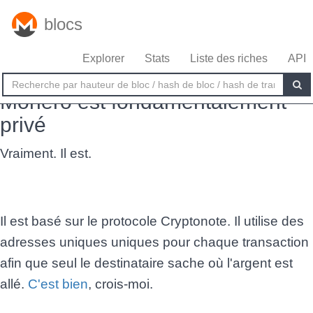
Allez mec. Ah bon?
blocs
Explorer
Stats
Liste des riches
API
Je pensais que tu savais...
Monero est fondamentalement
privé
Vraiment. Il est.
Il est basé sur le protocole Cryptonote. Il utilise des
adresses uniques uniques pour chaque transaction
afin que seul le destinataire sache où l'argent est
allé.
C'est bien
, crois-moi.