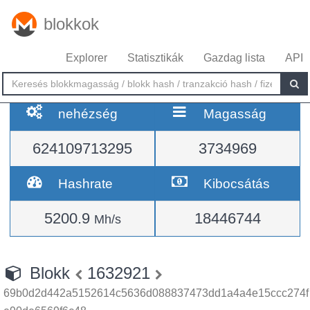
blokkok
Explorer
Statisztikák
Gazdag lista
API
nehézség
Magasság
624109713295
3734969
Hashrate
Kibocsátás
5200.9
18446744
Mh/s
Blokk
1632921
69b0d2d442a5152614c5636d088837473dd1a4a4e15ccc274f