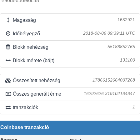
e90de6569f6c48
Magasság
1632921
Időbélyegző
2018-08-06 09:39:11 UTC
Blokk nehézség
55188852765
Blokk mérete (bájt)
133100
Összesített nehézség
17866152664007268
Összes generált érme
16292626.319102184847
tranzakciók
1
Coinbase tranzakció