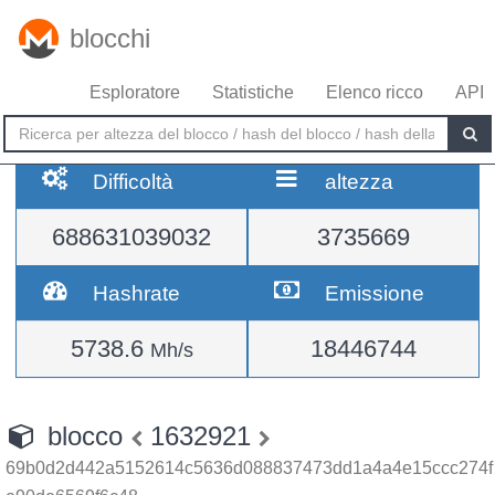
blocchi
Esploratore
Statistiche
Elenco ricco
API
Difficoltà
altezza
688631039032
3735669
Hashrate
Emissione
5738.6
18446744
Mh/s
blocco
1632921
69b0d2d442a5152614c5636d088837473dd1a4a4e15ccc274f