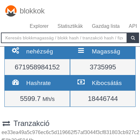
blokkok
Explorer
Statisztikák
Gazdag lista
API
nehézség
Magasság
671958984152
3735995
Hashrate
Kibocsátás
5599.7
18446744
Mh/s
Tranzakció
ee33ea49a5c976ec6c5d119662f57af3044f3cf831803cb927c2