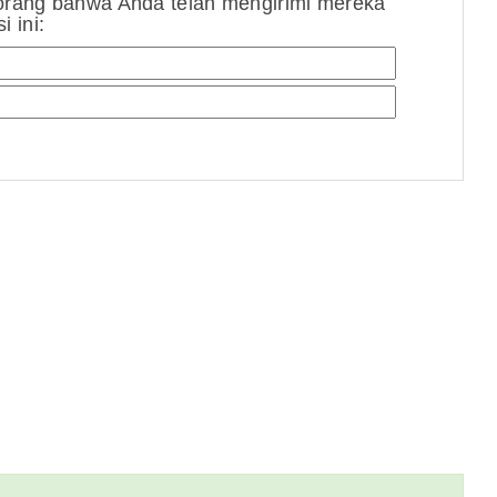
orang bahwa Anda telah mengirimi mereka
 ini: