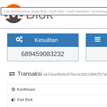
Blok
Kesulitan
689459083232
Transaksi
ee33ea49a5c976ec6c5d119662f57af
Konfirmasi
Dari Blok