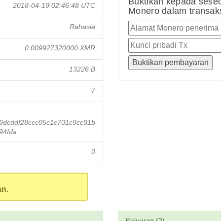
Buktikan kepada sese
2018-04-19 02:46:48 UTC
Monero dalam transaksi
Rahasia
0.009927320000 XMR
13226 B
7
9dcddf28ccc05c1c701c9cc91b
94fda
0
an.
Keluaran (2)