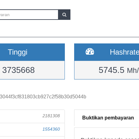
Tinggi
Hashrat
3735668
5745.5
Mh/
3044f3cf831803cb927c2f58b30d5044b
2181308
Buktikan pembayaran
1554360