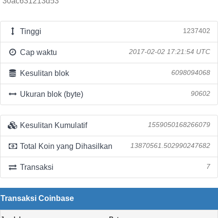
30ac631213d53
Tinggi
1237402
Cap waktu
2017-02-02 17:21:54 UTC
Kesulitan blok
6098094068
Ukuran blok (byte)
90602
Kesulitan Kumulatif
1559050168266079
Total Koin yang Dihasilkan
13870561.502990247682
Transaksi
7
Transaksi Coinbase