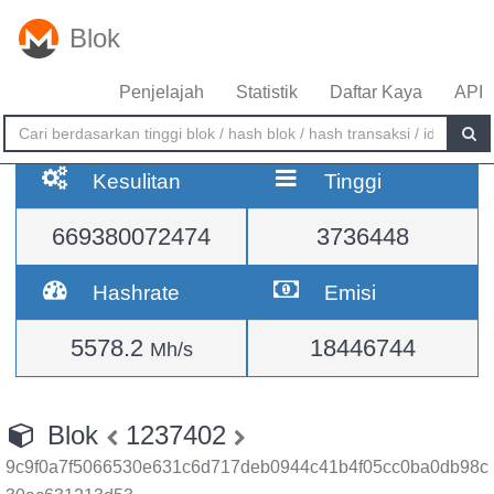
Blok
Penjelajah
Statistik
Daftar Kaya
API
Kesulitan
Tinggi
669380072474
3736448
Hashrate
Emisi
5578.2
18446744
Mh/s
Blok
1237402
9c9f0a7f5066530e631c6d717deb0944c41b4f05cc0ba0db98c