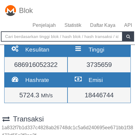
Blok
Penjelajah
Statistik
Daftar Kaya
API
Kesulitan
Tinggi
686916052322
3735659
Hashrate
Emisi
5724.3
18446744
Mh/s
Transaksi
1a832f7b1d337c4828ab26748dc1c5a6d240695ee671bb1f38