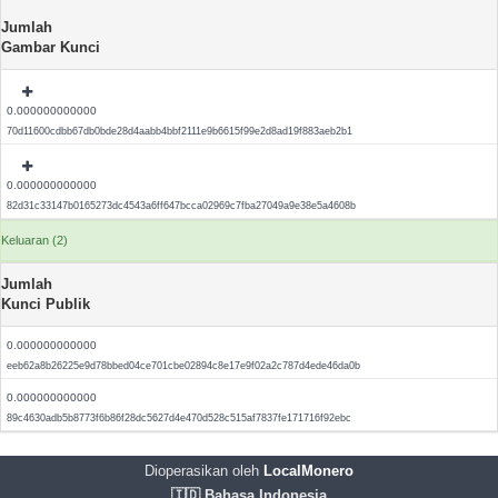
Jumlah
Gambar Kunci
0.000000000000
70d11600cdbb67db0bde28d4aabb4bbf2111e9b6615f99e2d8ad19f883aeb2b1
0.000000000000
82d31c33147b0165273dc4543a6ff647bcca02969c7fba27049a9e38e5a4608b
Keluaran (2)
Jumlah
Kunci Publik
0.000000000000
eeb62a8b26225e9d78bbed04ce701cbe02894c8e17e9f02a2c787d4ede46da0b
0.000000000000
89c4630adb5b8773f6b86f28dc5627d4e470d528c515af7837fe171716f92ebc
Dioperasikan oleh
LocalMonero
🇮🇩 Bahasa Indonesia