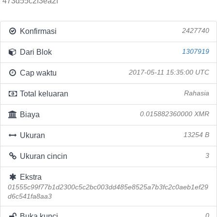
473d55c2f3ea2f
Konfirmasi
2427740
Dari Blok
1307919
Cap waktu
2017-05-11 15:35:00 UTC
Total keluaran
Rahasia
Biaya
0.015882360000 XMR
Ukuran
13254 B
Ukuran cincin
3
Ekstra
01555c99f77b1d2300c5c2bc003dd485e8525a7b3fc2c0aeb1ef29
d6c541fa8aa3
Buka kunci
0