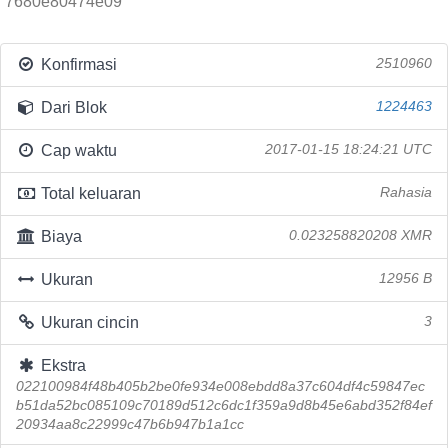
7680e80474e09
Konfirmasi
2510960
Dari Blok
1224463
Cap waktu
2017-01-15 18:24:21 UTC
Total keluaran
Rahasia
Biaya
0.023258820208 XMR
Ukuran
12956 B
Ukuran cincin
3
Ekstra
022100984f48b405b2be0fe934e008ebdd8a37c604df4c59847ec
b51da52bc085109c70189d512c6dc1f359a9d8b45e6abd352f84ef
20934aa8c22999c47b6b947b1a1cc