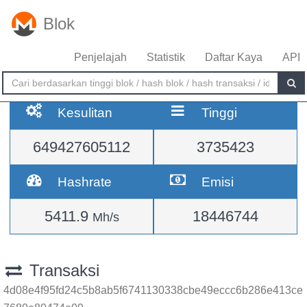
Blok
Penjelajah
Statistik
Daftar Kaya
API
Kesulitan
Tinggi
649427605112
3735423
Hashrate
Emisi
5411.9
18446744
Mh/s
Transaksi
4d08e4f95fd24c5b8ab5f6741130338cbe49eccc6b286e413ce