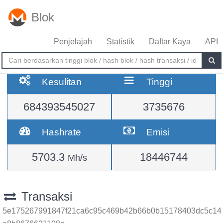
Blok
Penjelajah
Statistik
Daftar Kaya
API
Kesulitan
Tinggi
684393545027
3735676
Hashrate
Emisi
5703.3
18446744
Mh/s
Transaksi
5e175267991847f21ca6c95c469b42b66b0b15178403dc5c14