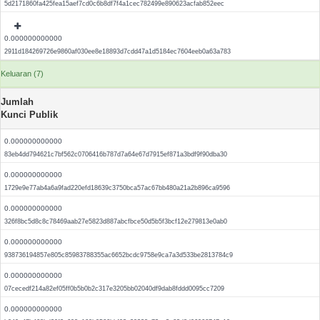
5d2171860fa425fea15aef7cd0c6b8df7f4a1cec782499e890623acfab852eec
0.000000000000
2911d184269726e9860af030ee8e18893d7cdd47a1d5184ec7604eeb0a63a783
Keluaran (7)
Jumlah
Kunci Publik
0.000000000000
83eb4dd794621c7bf562c0706416b787d7a64e67d7915ef871a3bdf9f90dba30
0.000000000000
1729e9e77ab4a6a9fad220efd18639c3750bca57ac67bb480a21a2b896ca9596
0.000000000000
326f8bc5d8c8c78469aab27e5823d887abcfbce50d5b5f3bcf12e279813e0ab0
0.000000000000
938736194857e805c85983788355ac6652bcdc9758e9ca7a3d533be2813784c9
0.000000000000
07cecedf214a82ef05ff0b5b0b2c317e3205bb02040df9dab8fddd0095cc7209
0.000000000000