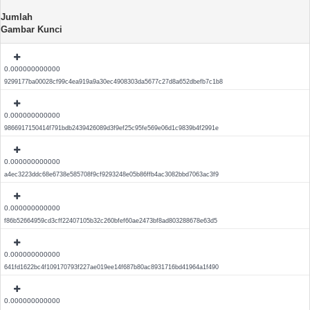
Jumlah
Gambar Kunci
0.000000000000
9299177ba00028cf99c4ea919a9a30ec4908303da5677c27d8a652dbefb7c1b8
0.000000000000
9866917150414f791bdb2439426089d3f9ef25c95fe569e06d1c9839b4f2991e
0.000000000000
a4ec3223ddc68e6738e585708f9cf9293248e05b86ffb4ac3082bbd7063ac3f9
0.000000000000
f86b52664959cd3cff22407105b32c260bfef60ae2473bf8ad803288678e63d5
0.000000000000
641fd1622bc4f109170793f227ae019ee14f687b80ac8931716bd41964a1f490
0.000000000000