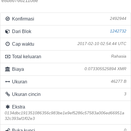
e8b8676621108e
Konfirmasi
2492944
Dari Blok
1242732
Cap waktu
2017-02-10 02:54:44 UTC
Total keluaran
Rahasia
Biaya
0.073305525894 XMR
Ukuran
46277 B
Ukuran cincin
3
Ekstra
0134dbc191351086356c983be1e9ef5286c57583a006ed66951a
32c393af1f02e3
Buka kunci
0