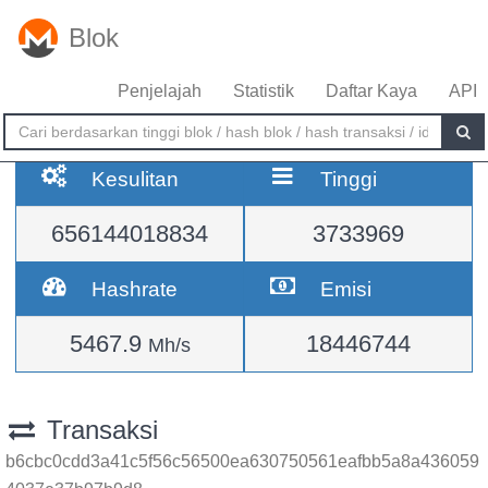
Blok
Penjelajah
Statistik
Daftar Kaya
API
Kesulitan
Tinggi
656144018834
3733969
Hashrate
Emisi
5467.9
18446744
Mh/s
Transaksi
b6cbc0cdd3a41c5f56c56500ea630750561eafbb5a8a436059