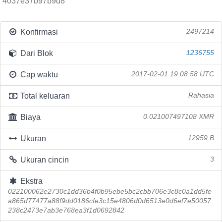
4037e37b97b9d8
Konfirmasi
2497214
Dari Blok
1236755
Cap waktu
2017-02-01 19:08:58 UTC
Total keluaran
Rahasia
Biaya
0.021007497108 XMR
Ukuran
12959 B
Ukuran cincin
3
Ekstra
022100062e2730c1dd36b4f0b95ebe5bc2cbb706e3c8c0a1dd5fe
a865d77477a88f9dd0186cfe3c15e4806d0d6513e0d6ef7e50057
238c2473e7ab3e768ea3f1d0692842